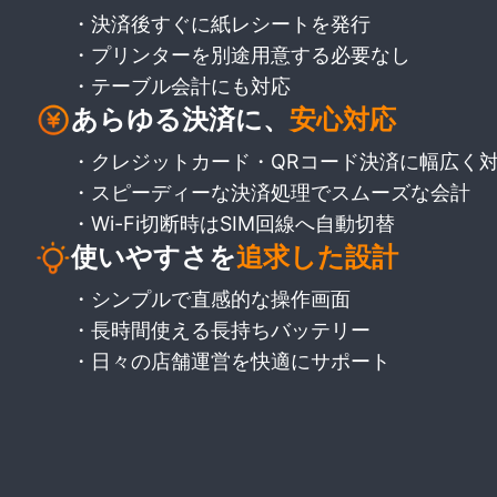
・
決済後すぐに紙レシートを発行
・
プリンターを別途用意する必要なし
・
テーブル会計にも対応
あらゆる決済に、
安心対応
・
クレジットカード・QRコード決済に幅広く
・
スピーディーな決済処理でスムーズな会計
・
Wi-Fi切断時はSIM回線へ自動切替
使いやすさを
追求した設計
・
シンプルで直感的な操作画面
・
長時間使える長持ちバッテリー
・
日々の店舗運営を快適にサポート