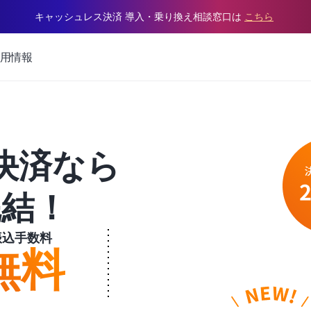
キャッシュレス決済 導入・乗り換え相談窓口は
こちら
用情報
決済なら
完結！
振込手数料
無料