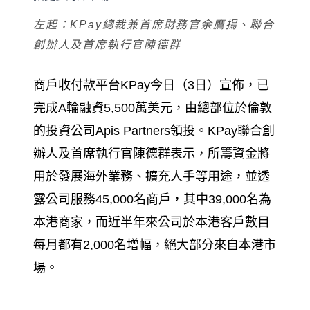
左起：KPay總裁兼首席財務官余鷹揚、聯合
創辦人及首席執行官陳德群
商戶收付款平台
KPay
今日（
3
日）宣佈，已
完成
A
輪融資
5,500
萬美元，由總部位於倫敦
的投資公司
Apis Partners
領投。
KPay
聯合創
辦人及首席執行官陳德群表示，所籌資金將
用於發展海外業務、擴充人手等用途，並透
露公司服務
45,000
名商戶，其中
39,000
名為
本港商家，而近半年來公司於本港客戶數目
每月都有
2,000
名增幅，絕大部分來自本港市
場。