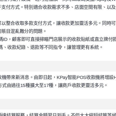
子支付方式。特別適合收款需求不多、店面空間有限、以及
可以整合收取多款支付方式，讓收款更加靈活多元。同時可
司賬目混亂難分的問題。
碼
ID
，顧客即可直接掃瞄門店展示的收款貼紙或直立牌付
碼、收款紀錄、退款等不同指令，讓管理更有系統。
款機帶來新消息。由即日起，
KPay
智能
POS
收款機將增設
方式由過往
15
種擴大至
17
種，讓商戶收款更靈活多元。
極速結算服務，結算金額翌日到手。不但大大縮短結算等