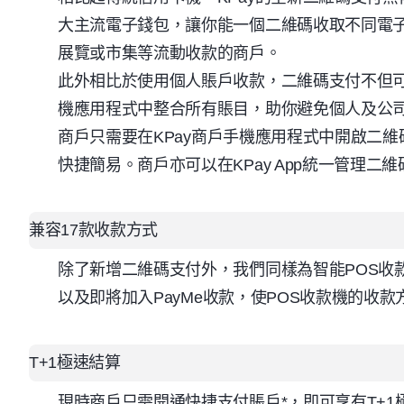
大主流電子錢包，讓你能一個二維碼收取不同電
展覽或市集等流動收款的商戶。
此外相比於使用個人賬戶收款，二維碼支付不但
機應用程式中整合所有賬目，助你避免個人及公
商戶只需要在
KPay
商戶手機應用程式中開啟二維
快捷簡易。商戶亦可以在
KPay App
統一管理二維
兼容
17
款收款方式
除了新增二維碼支付外，我們同樣為智能
POS
收
以及即將加入
PayMe
收款，使
POS
收款機的收款
T+1
極速結算
現時商戶只需開通快捷支付賬戶
*
，即可享有
T+1