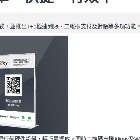
務，並推出
T+1
極速到賬、二維碼支付及對賬等多項功能
需任何硬件設備，輕巧易擺放。同時二維碼支援
Alipay
及
W