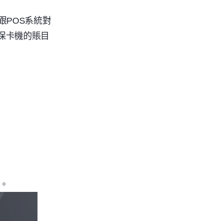
跟
POS
系統對
保卡機的賬目
能。