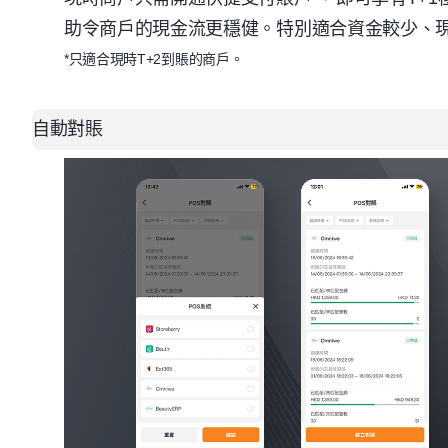
助令商戶的現金流更穩健。特別適合資金較少、
*
只適合現時
T+2
到賬的商戶。
自動對賬