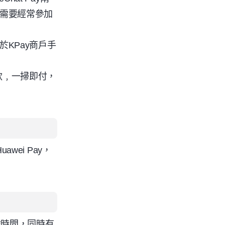
需要經常參加
於
KPay
商戶手
款﹐一掃即付，
Huawei Pay
，
候時間，同時有