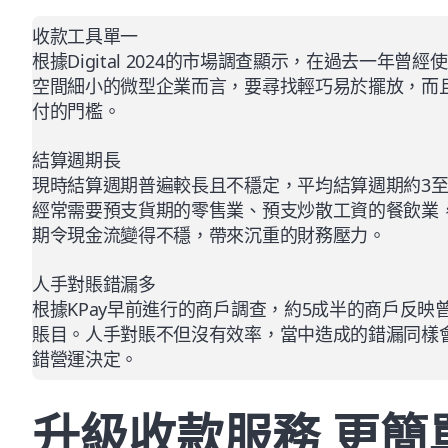
收款工具單一
根據
Digital 2024
的市場調查顯示，在過去一年曾經使
空間細小的微型企業而言，要尋找輕巧易於擺放，而
付的門檻。
結算週期長
現時結算週期普遍較長且不穩定，平均結算週期約3至
經常需要預支貨期的零售業、預支炒散工資的餐飲業
期令現金流變得不穩，帶來沉重的財務壓力。
人手對賬錯漏多
根據KPay早前進行的商戶調查，約5成半的商戶反映
賬目。人手對賬不但沒有效率，當中造成的錯漏同樣
錯營運決定。
升級收款服務 更簡