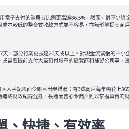
用電子支付的消費者比例更高達86.5%。然而，對不少資
且成本較低的整合式收款方式並不容易，亦無形地提高商
7天，部分行業更長達20天或以上。對現金流緊張的中小
，或需要提前支付大量預付賬單的展覽商和補習公司等，
曾因人手記賬而令賬目出現錯漏；有3成商戶每年需花上36
會造成財政紀錄混亂，長遠而言亦令商戶難以掌握真實的
單、快捷、有效率