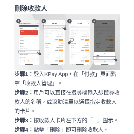
刪除收款人
步驟
1
：
登入
KPay App
，在「付款」頁面點
擊「收款人管理」。
步驟
2
：
用戶可以直接在搜尋欄輸入想搜尋收
款人的名稱，或滾動清單以選擇指定收款人
的卡片。
步驟
3
：
按收款人卡片左下方的「
...
」圖示。
步驟
4
：
點擊「刪除」即可刪除收款人。