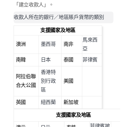
「建立收款人」。
收款人所在的銀行／地區賬戶貨幣的類別
支援國家及地區
馬來西
澳洲
墨西哥
南非
亞
南韓
日本
泰國
菲律賓
香港特
阿拉伯聯
別行政
美國
合大公國
區
英國
紐西蘭
新加坡
支援國家及地區
菲律賓披