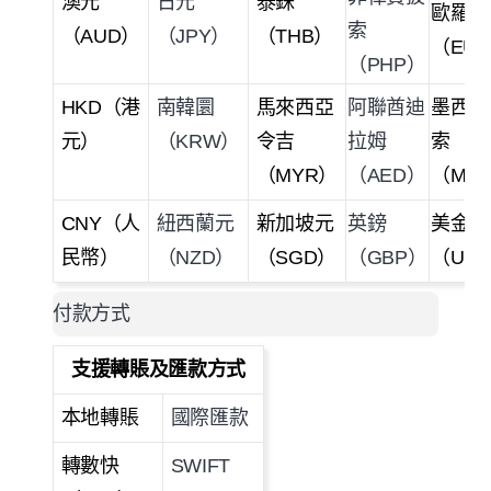
澳元
日元
泰銖
歐羅
索
（
AUD
）
（
JPY
）
（
THB
）
（
EUR
（
PHP
）
HKD
（港
南韓圜
馬來西亞
阿聯酋迪
墨西哥
元）
（
KRW
）
令吉
拉姆
索
（
MYR
）
（
AED
）
（
MX
CNY
（人
紐西蘭元
新加坡元
英鎊
美金
民幣）
（
NZD
）
（
SGD
）
（
GBP
）
（
USD
付款方式
支援轉賬及匯款方式
本地轉賬
國際匯款
轉數快
SWIFT