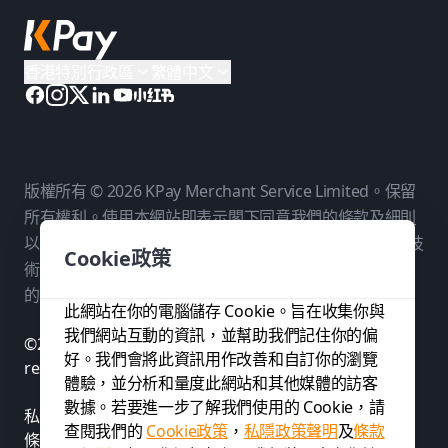
香港特別行政區
繁體中文
版權所有 © 2026 KPay Merchant Service Limited。保留
所有權利。使用本網站即表示閣下同意我們的
條款及細則
以及
私隱政策
。KPay Merchant Service Limited 是一個技
Cookie政策
術平台，而非銀行。付款服務由我們在各相關司法管轄區
的持牌付款夥伴提供。
此網站在你的電腦儲存 Cookie。旨在收集你與
我們網站互動的資訊，並幫助我們記住你的偏
©2026 KPay Merchant Service Limited. All rights
好。我們會將此資訊用作改善和自訂你的瀏覽
reserved.
體驗，並分析和量度此網站和其他媒體的訪客
數據。若要進一步了解我們使用的 Cookie，請
私隱政策聲明
查閱我們的
Cookie政策
，
私隱政策聲明
及
條款
條款及細則