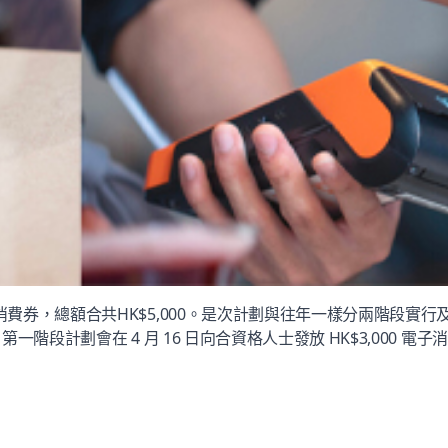
券，總額合共HK$5,000。是次計劃與往年一樣分兩階段實行及繼
段計劃會在 4 月 16 日向合資格人士發放 HK$3,000 電