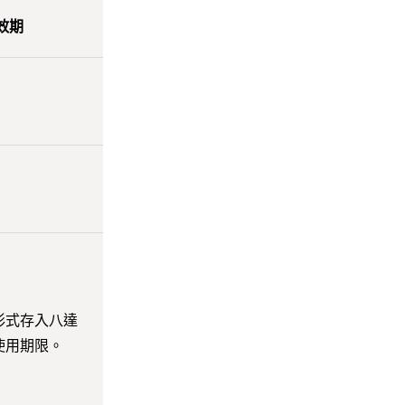
效期
）
）
形式存入八達
使用期限。