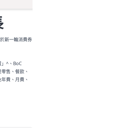
長
於新一輪消費券
」^、BoC
論是零售、餐飲、
免年費、月費、