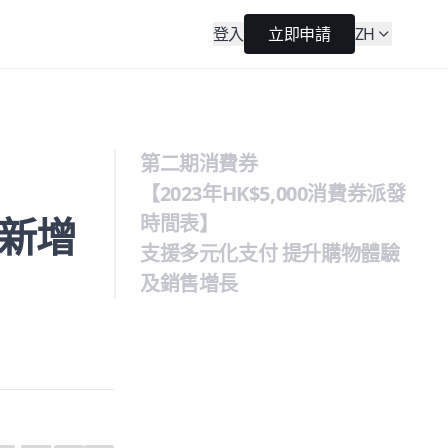
登入
立即申請
ZH
第二期消費券
【2023年HK$5,000消費券派發
新增
時間表】
支援多元化支付 提升購物體驗
及銷售增長