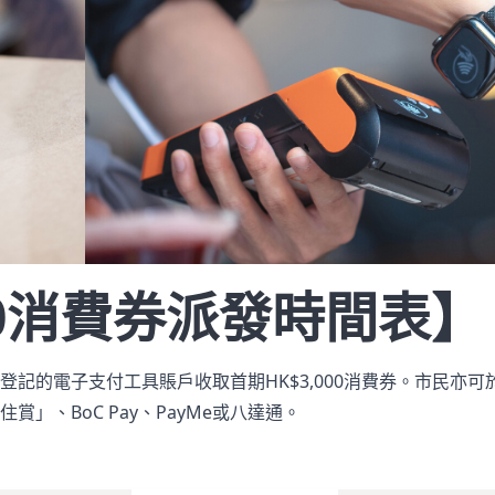
000消費券派發時間表】
記的電子支付工具賬戶收取首期HK$3,000消費券。市民亦可
o「拍住賞」、BoC Pay、PayMe或八達通。