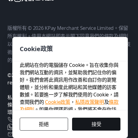
版權所有 © 2026 KPay Merchant Service Limited。保留
所有權利。使用本網站即表示閣下同意我們的
條款及細則
以及
私隱政策
。KPay Merchant Service Limited 是一個技
Cookie政策
術平台，而非銀行。付款服務由我們在各相關司法管轄區
的持牌付款夥伴提供。
此網站在你的電腦儲存 Cookie。旨在收集你與
我們網站互動的資訊，並幫助我們記住你的偏
©2026 KPay Merchant Service Limited. All rights
好。我們會將此資訊用作改善和自訂你的瀏覽
reserved.
體驗，並分析和量度此網站和其他媒體的訪客
數據。若要進一步了解我們使用的 Cookie，請
私隱政策聲明
查閱我們的
Cookie政策
，
私隱政策聲明
及
條款
條款及細則
及細則
。
如果你選擇拒絕，我們將不會在你訪
環境、社會及管治政策
問本網站時追蹤你的資訊。系統會在你的瀏覽
+
852 3706 7828
器使用單獨 Cookie，用作記得你偏好不被追
拒絕
接受
+
852 3706 7828
蹤。
cs@kpay-group.com