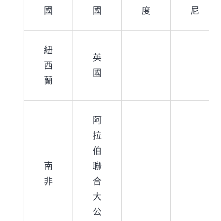
國
國
度
尼
紐
英
西
國
蘭
阿
拉
伯
南
聯
非
合
大
公