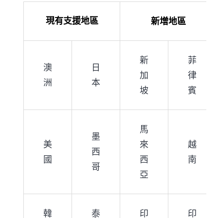
新增地區
現有支援地區
新
菲
澳
日
加
律
洲
本
坡
賓
馬
墨
美
來
越
西
國
西
南
哥
亞
韓
泰
印
印