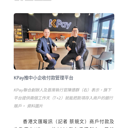
KPay推中小企收付款管理平台
KPay聯合創辦人及首席執行官陳德群（右）表示，旗下
平台提供兩個工作天（T+2）就能把款項存入商戶的銀行
賬戶。 資料圖片
香港文匯報訊（記者 蔡競文）商戶付款及